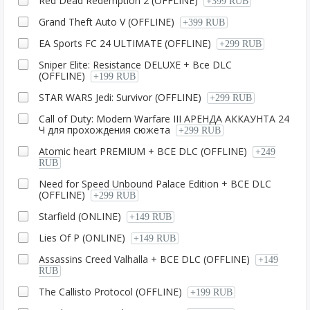
Red Dead Redemption 2 (OFFLINE)
+399 RUB
Grаnd Theft Auto V (OFFLINE)
+399 RUB
EA Sports FC 24 ULTIMATE (OFFLINE)
+299 RUB
Sniper Elite: Resistance DELUXE + Все DLC
(OFFLINE)
+199 RUB
STAR WARS Jedi: Survivor (OFFLINE)
+299 RUB
Call of Duty: Modern Warfare III АРЕНДА АККАУНТА 24
Ч для прохождения сюжета
+299 RUB
Atomic heart PREMIUM + ВСЕ DLC (OFFLINE)
+249
RUB
Need for Speed Unbound Palace Edition + ВСЕ DLC
(OFFLINE)
+299 RUB
Starfield (ONLINE)
+149 RUB
Lies Of P (ONLINE)
+149 RUB
Assassins Creed Valhalla + ВСЕ DLC (OFFLINE)
+149
RUB
The Callisto Protocol (OFFLINE)
+199 RUB