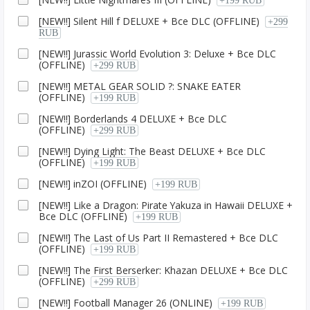
+199 RUB
[NEW!!] Silent Hill f DELUXE + Все DLC (OFFLINE)
+299
RUB
[NEW!!] Jurassic World Evolution 3: Deluxe + Все DLC
(OFFLINE)
+299 RUB
[NEW!!] METAL GEAR SOLID ?: SNAKE EATER
(OFFLINE)
+199 RUB
[NEW!!] Borderlands 4 DELUXE + Все DLC
(OFFLINE)
+299 RUB
[NEW!!] Dying Light: The Beast DELUXE + Все DLC
(OFFLINE)
+199 RUB
[NEW!!] inZOI (OFFLINE)
+199 RUB
[NEW!!] Like a Dragon: Pirate Yakuza in Hawaii DELUXE +
Все DLC (OFFLINE)
+199 RUB
[NEW!!] The Last of Us Part II Remastered + Все DLC
(OFFLINE)
+199 RUB
[NEW!!] The First Berserker: Khazan DELUXE + Все DLC
(OFFLINE)
+299 RUB
[NEW!!] Football Manager 26 (ONLINE)
+199 RUB