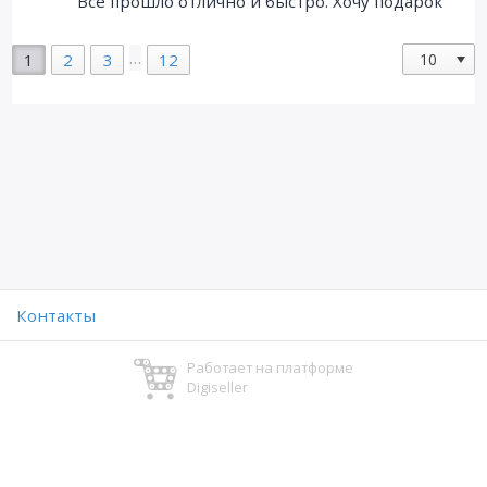
Все прошло отлично и быстро. Хочу подарок
…
1
2
3
12
Контакты
Работает на платформе
Digiseller