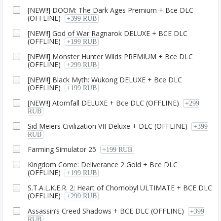
[NEW!!] DOOM: The Dark Ages Premium + Все DLC
(OFFLINE)
+399 RUB
[NEW!!] God of War Ragnаrok DELUXE + ВСЕ DLC
(OFFLINE)
+199 RUB
[NEW!!] Monster Hunter Wilds PREMIUM + Все DLC
(OFFLINE)
+299 RUB
[NEW!!] Black Myth: Wukong DELUXE + Все DLC
(OFFLINE)
+199 RUB
[NEW!!] Atomfall DELUXE + Все DLC (OFFLINE)
+299
RUB
Sid Meiers Civilization VII Deluxe + DLC (OFFLINE)
+399
RUB
Farming Simulator 25
+199 RUB
Kingdom Come: Deliverance 2 Gold + Все DLC
(OFFLINE)
+199 RUB
S.T.A.L.K.E.R. 2: Heart of Chornobyl ULTIMATE + ВСЕ DLC
(OFFLINE)
+299 RUB
Assassin’s Creed Shadows + ВСЕ DLC (OFFLINE)
+399
RUB