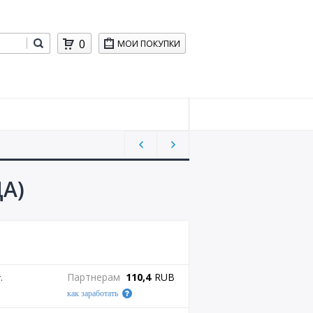
0
МОИ ПОКУПКИ
ДА)
Партнерам
110,4
RUB
.
как заработать