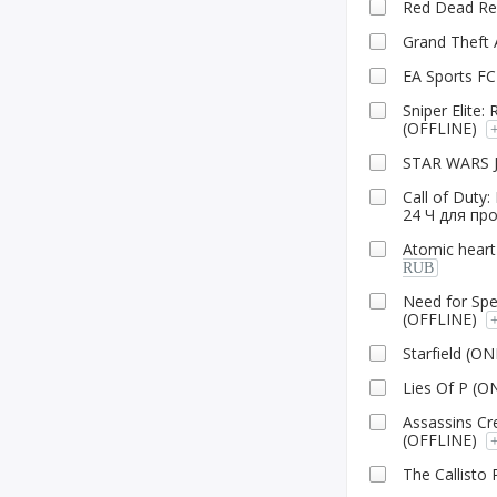
Red Dead Re
Grаnd Theft 
EA Sports F
Sniper Elite
(OFFLINE)
STAR WARS Je
Call of Dut
24 Ч для п
Atomic hear
RUB
Need for Sp
(OFFLINE)
Starfield (O
Lies Of P (O
Assassins Cr
(OFFLINE)
The Callisto