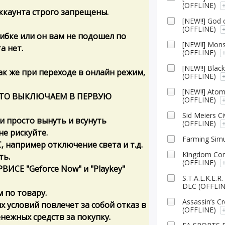
(OFFLINE)
ккаунта строго запрещены.
[NEW!!] God
(OFFLINE)
шибке или он вам не подошел по
[NEW!!] Mon
а нет.
(OFFLINE)
[NEW!!] Bla
так же при переходе в онлайн режим,
(OFFLINE)
[NEW!!] Ato
! ЭТО ВЫКЛЮЧАЕМ В ПЕРВУЮ
(OFFLINE)
Sid Meiers Ci
ли просто вынуть и всунуть
(OFFLINE)
не рискуйте.
Farming Simu
, например отключение света и т.д.
Kingdom Com
ть.
(OFFLINE)
ИСЕ "Geforce Now" и "Playkey"
S.T.A.L.K.E.
DLC (OFFLIN
 по товару.
Assassin’s 
 условий повлечет за собой отказ в
(OFFLINE)
нежных средств за покупку.