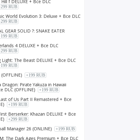
t Hill f DELUXE + Все DLC
+299 RUB
ssic World Evolution 3: Deluxe + Все DLC
+299 RUB
AL GEAR SOLID ?: SNAKE EATER
+199 RUB
derlands 4 DELUXE + Все DLC
+299 RUB
g Light: The Beast DELUXE + Все DLC
+199 RUB
I (OFFLINE)
+199 RUB
a Dragon: Pirate Yakuza in Hawaii
е DLC (OFFLINE)
+199 RUB
Last of Us Part II Remastered + Все
E)
+199 RUB
First Berserker: Khazan DELUXE + Все
E)
+299 RUB
ball Manager 26 (ONLINE)
+199 RUB
M: The Dark Ages Premium + Все DLC