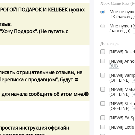
Xbox Game Pass (P
ДОРОГОЙ ПОДАРОК И КЕШБЕК нужно:
Мне не нуже
ПК (навсегд
тзыв.
Мне нужен X
(навсегда)
Хочу Подарок". (Не путать с
Доп. игры
[NEW!!] Resi
[NEW!!] Ann
RUB
 писать отрицательные отзывы, не
[NEW!!] Vamp
Переписка с продавцом", будут ⛔
(OFFLINE)
[NEW!!] Mafi
 для начала сообщите об этом мне.🔴
(OFFLINE)
[NEW!!] Stel
(OFFLINE)
[NEW!!] EA S
[NEW!!] Littl
 простая инструкция оффлайн