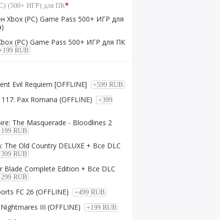
*
C) (500+ ИГР) для ПК
н Xbox (PC) Game Pass 500+ ИГР для
а)
box (PC) Game Pass 500+ ИГР для ПК
+199 RUB
dent Evil Requiem [OFFLINE]
+599 RUB
o 117: Pax Romana (OFFLINE)
+399
ire: The Masquerade - Bloodlines 2
+199 RUB
a: The Old Country DELUXE + Все DLC
+399 RUB
lar Blade Complete Edition + Все DLC
+299 RUB
ports FC 26 (OFFLINE)
+499 RUB
e Nightmares III (OFFLINE)
+199 RUB