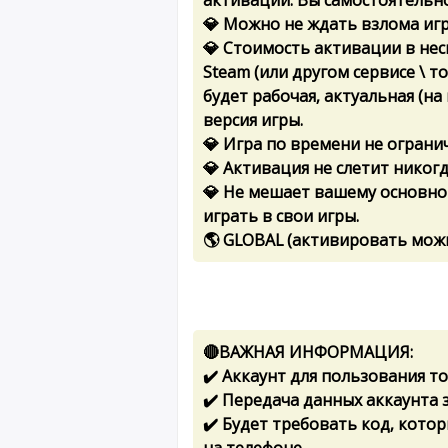
активации. Вы самостоятельно
💎 Можно не ждать взлома игр
💎 Стоимость активации в не
Steam (или другом сервисе \ т
будет рабочая, актуальная (н
версия игры.
💎 Игра по времени не ограни
💎 Активация не слетит никог
💎 Не мешает вашему основно
играть в свои игры.
🌎 GLOBAL (активировать мож
🔴ВАЖНАЯ ИНФОРМАЦИЯ:
✔️ Аккаунт для пользования т
✔️ Передача данных аккаунта 
✔️ Будет требовать код, кот