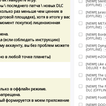
 активируете игру.
[NEW!!] Silen
(OFFLINE)
ы \ последнего патча \ новых DLC
сколько раз меньше чем ценник в
[NEW!!] Jura
(OFFLINE)
орговой площадке), хотя в итоге у вас
а момент покупки) лицензионная
[NEW!!] MET
(OFFLINE)
чена.
[NEW!!] Bor
(OFFLINE)
да (если соблюдать инструкцию)
му аккаунту, вы без проблем можете
[NEW!!] Dyin
(OFFLINE)
но в любой точке планеты)
[NEW!!] inZO
[NEW!!] Like 
DELUXE + Вс
[NEW!!] The 
DLC (OFFLIN
[NEW!!] The 
олько в оффлайн режиме.
DLC (OFFLIN
запрещена.
[NEW!!] Foot
орый формируется в моем приложение
[NEW!!] DOO