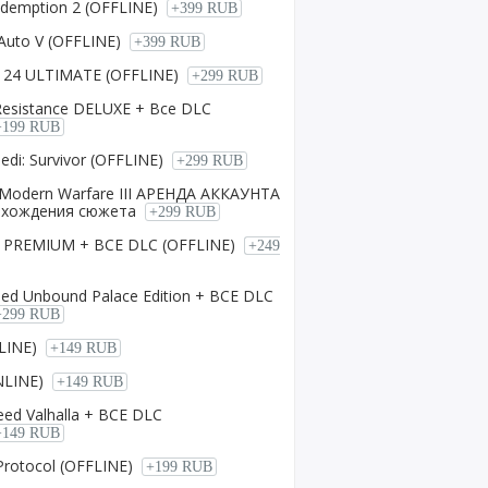
demption 2 (OFFLINE)
+399 RUB
Auto V (OFFLINE)
+399 RUB
C 24 ULTIMATE (OFFLINE)
+299 RUB
: Resistance DELUXE + Все DLC
+199 RUB
di: Survivor (OFFLINE)
+299 RUB
y: Modern Warfare III АРЕНДА АККАУНТА
рохождения сюжета
+299 RUB
t PREMIUM + ВСЕ DLC (OFFLINE)
+249
eed Unbound Palace Edition + ВСЕ DLC
+299 RUB
NLINE)
+149 RUB
NLINE)
+149 RUB
eed Valhalla + ВСЕ DLC
+149 RUB
 Protocol (OFFLINE)
+199 RUB