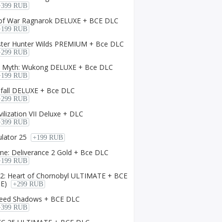
+399 RUB
 of War Ragnаrok DELUXE + ВСЕ DLC
+199 RUB
ster Hunter Wilds PREMIUM + Все DLC
+299 RUB
ck Myth: Wukong DELUXE + Все DLC
+199 RUB
mfall DELUXE + Все DLC
+299 RUB
vilization VII Deluxe + DLC
+399 RUB
lator 25
+199 RUB
e: Deliverance 2 Gold + Все DLC
+199 RUB
R. 2: Heart of Chornobyl ULTIMATE + ВСЕ
E)
+299 RUB
Creed Shadows + ВСЕ DLC
+399 RUB