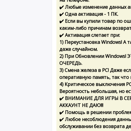
на телефоне.
✔️ Любые изменение данных а
✔️ Одна активация - 1 ПК.
✔️ Если вы купили товар по о
каким-либо причинам возврат
✔️ Активация слетает при:
1) Переустановка Windows! А 
даже случайном.
2) При Обновлении Windows
ОЧЕРЕДЬ.
3) Смена железа в PC! Даже ес
оперативную память, так что 
4) Критическое выключения PC
Вероятность небольшая, но ес
✔️ ВНИМАНИЕ ДЛЯ ИГРЫ В СЕРВ
АККАУНТ НЕ ДАЮ!!!
✔️ Помощь в решении проблем
✔️ Любое несоблюдения данных
обслуживании без возврата де