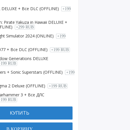
2 DELUXE + Все DLC (OFFLINE)
+199
n: Pirate Yakuza in Hawaii DELUXE +
FLINE)
+299 RUB
ight Simulator 2024 (ONLINE)
+199
077 + Все DLC (OFFLINE)
+199 RUB
dow Generations DELUXE
+199 RUB
ers + Sonic Superstars (OFFLINE)
+199
ma 2 Deluxe (OFFLINE)
+199 RUB
Warhammer 3 + Все ДЛС
+199 RUB
КУПИТЬ
В КОРЗИНУ