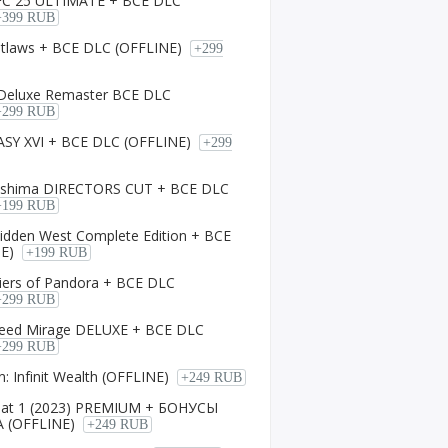
FC 25 ULTIMATE + ВСЕ DLC
+399 RUB
utlaws + ВСЕ DLC (OFFLINE)
+299
 Deluxe Remaster ВСЕ DLC
+299 RUB
SY XVI + ВСЕ DLC (OFFLINE)
+299
ushima DIRECTORS CUT + ВСЕ DLC
+199 RUB
idden West Complete Edition + ВСЕ
E)
+199 RUB
tiers of Pandora + ВСЕ DLC
+299 RUB
Creed Mirage DELUXE + ВСЕ DLC
+299 RUB
: Infinit Wealth (OFFLINE)
+249 RUB
bat 1 (2023) PREMIUM + БОНУСЫ
 (OFFLINE)
+249 RUB