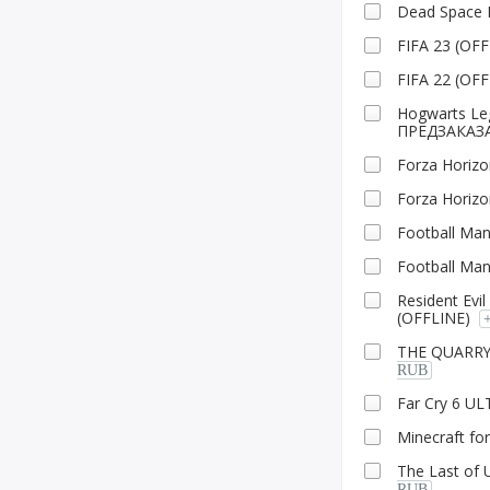
Dead Space 
FIFA 23 (OFF
FIFA 22 (OFF
Hogwarts L
ПРЕДЗАКАЗА
Forza Horiz
Forza Horiz
Football Ma
Football Ma
Resident Evi
(OFFLINE)
THE QUARRY
RUB
Far Cry 6 U
Minecraft f
The Last of 
RUB