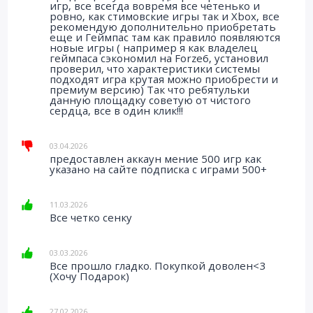
игр, все всегда вовремя все четенько и
ровно, как стимовские игры так и Xbox, все
рекомендую дополнительно приобретать
еще и Геймпас там как правило появляются
новые игры ( например я как владелец
геймпаса сэкономил на Forze6, установил
проверил, что характеристики системы
подходят игра крутая можно приобрести и
премиум версию) Так что ребятульки
данную площадку советую от чистого
сердца, все в один клик!!!
03.04.2026
предоставлен аккаун мение 500 игр как
указано на сайте подписка с играми 500+
11.03.2026
Все четко сенку
03.03.2026
Все прошло гладко. Покупкой доволен<3
(Хочу Подарок)
27.02.2026