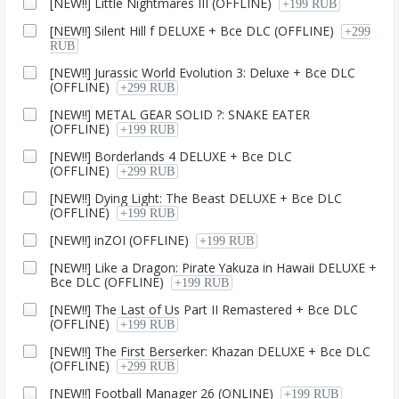
[NEW!!] Little Nightmares III (OFFLINE)
+199 RUB
[NEW!!] Silent Hill f DELUXE + Все DLC (OFFLINE)
+299
RUB
[NEW!!] Jurassic World Evolution 3: Deluxe + Все DLC
(OFFLINE)
+299 RUB
[NEW!!] METAL GEAR SOLID ?: SNAKE EATER
(OFFLINE)
+199 RUB
[NEW!!] Borderlands 4 DELUXE + Все DLC
(OFFLINE)
+299 RUB
[NEW!!] Dying Light: The Beast DELUXE + Все DLC
(OFFLINE)
+199 RUB
[NEW!!] inZOI (OFFLINE)
+199 RUB
[NEW!!] Like a Dragon: Pirate Yakuza in Hawaii DELUXE +
Все DLC (OFFLINE)
+199 RUB
[NEW!!] The Last of Us Part II Remastered + Все DLC
(OFFLINE)
+199 RUB
[NEW!!] The First Berserker: Khazan DELUXE + Все DLC
(OFFLINE)
+299 RUB
[NEW!!] Football Manager 26 (ONLINE)
+199 RUB