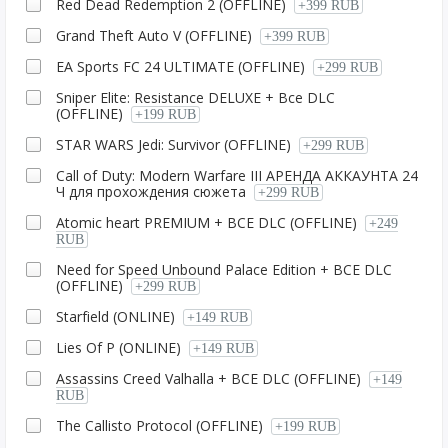
Red Dead Redemption 2 (OFFLINE)
+399 RUB
Grаnd Theft Auto V (OFFLINE)
+399 RUB
EA Sports FC 24 ULTIMATE (OFFLINE)
+299 RUB
Sniper Elite: Resistance DELUXE + Все DLC
(OFFLINE)
+199 RUB
STAR WARS Jedi: Survivor (OFFLINE)
+299 RUB
Call of Duty: Modern Warfare III АРЕНДА АККАУНТА 24
Ч для прохождения сюжета
+299 RUB
Atomic heart PREMIUM + ВСЕ DLC (OFFLINE)
+249
RUB
Need for Speed Unbound Palace Edition + ВСЕ DLC
(OFFLINE)
+299 RUB
Starfield (ONLINE)
+149 RUB
Lies Of P (ONLINE)
+149 RUB
Assassins Creed Valhalla + ВСЕ DLC (OFFLINE)
+149
RUB
The Callisto Protocol (OFFLINE)
+199 RUB