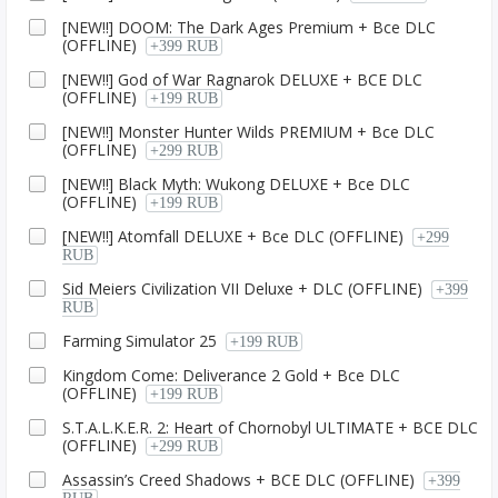
[NEW!!] DOOM: The Dark Ages Premium + Все DLC
(OFFLINE)
+399 RUB
[NEW!!] God of War Ragnаrok DELUXE + ВСЕ DLC
(OFFLINE)
+199 RUB
[NEW!!] Monster Hunter Wilds PREMIUM + Все DLC
(OFFLINE)
+299 RUB
[NEW!!] Black Myth: Wukong DELUXE + Все DLC
(OFFLINE)
+199 RUB
[NEW!!] Atomfall DELUXE + Все DLC (OFFLINE)
+299
RUB
Sid Meiers Civilization VII Deluxe + DLC (OFFLINE)
+399
RUB
Farming Simulator 25
+199 RUB
Kingdom Come: Deliverance 2 Gold + Все DLC
(OFFLINE)
+199 RUB
S.T.A.L.K.E.R. 2: Heart of Chornobyl ULTIMATE + ВСЕ DLC
(OFFLINE)
+299 RUB
Assassin’s Creed Shadows + ВСЕ DLC (OFFLINE)
+399